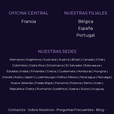
OFICINA CENTRAL
NUESTRAS FILIALES
Francia
Bélgica
España
Portugal
NUESTRAS SEDES
Alemania
|
Argentina
|
Australia
|
Austria
|
Brasil
|
Canadá
|
Chile
|
Colombia
|
Costa Rica
|
Dinamarca
|
El Salvador
|
Eslovaquia
|
Estados Unidos
|
Finlandia
|
Grecia
|
Guatemala
|
Honduras
|
Hungría
|
Irlanda
|
Italia
|
Japón
|
Luxemburgo
|
Malta
|
México
|
Nicaragua
|
Noruega
|
Nueva Zelanda
|
Países Bajos
|
Panamá
|
Polonia
|
Reino Unido
|
República Checa
|
Rumanía
|
Sudáfrica
|
Suecia
|
Suiza
|
Uruguay
Contactos
-
Sobre Nosotros
-
Preguntas Frecuentes
-
Blog
-