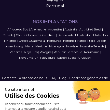
Portugal
NOS IMPLANTATIONS
Afrique du Sud
|
Allemagne
|
Argentine
|
Australie
|
Autriche
|
Brésil
|
Canada
|
Chili
|
Colombie
|
Costa Rica
|
Danemark
|
El Salvador
|
États-Unis
|
Finlande
|
Grèce
|
Guatemala
|
Honduras
|
Hongrie
|
Irlande
|
Italie
|
Japon
|
Luxembourg
|
Malte
|
Mexique
|
Nicaragua
|
Norvège
|
Nouvelle-Zélande
|
Panama
|
Pays-Bas
|
Pologne
|
République tchèque
|
Roumanie
|
Royaume-Uni
|
Slovaquie
|
Suède
|
Suisse
|
Uruguay
Contacts
-
A propos de nous
-
FAQ
-
Blog
-
Conditions générales de
vente
-
Politique de confidentialité
-
Plan du site
France