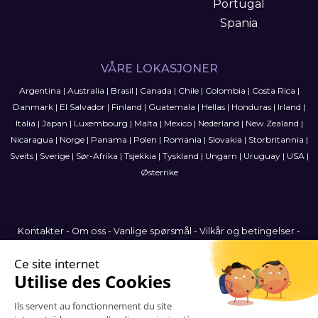
Portugal
Spania
VÅRE LOKASJONER
Argentina
|
Australia
|
Brasil
|
Canada
|
Chile
|
Colombia
|
Costa Rica
|
Danmark
|
El Salvador
|
Finland
|
Guatemala
|
Hellas
|
Honduras
|
Irland
|
Italia
|
Japan
|
Luxembourg
|
Malta
|
Mexico
|
Nederland
|
New Zealand
|
Nicaragua
|
Norge
|
Panama
|
Polen
|
Romania
|
Slovakia
|
Storbritannia
|
Sveits
|
Sverige
|
Sør-Afrika
|
Tsjekkia
|
Tyskland
|
Ungarn
|
Uruguay
|
USA
|
Østerrike
Kontakter
-
Om oss
-
Vanlige spørsmål
-
Vilkår og betingelser
-
Personvernerklæring
-
Nettstedkart
Norway