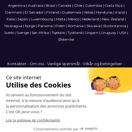
Argentina
|
Australia
|
Brasil
|
Canada
|
Chile
|
Colombia
|
Costa Rica
|
Danmark
|
El Salvador
|
Finland
|
Guatemala
|
Hellas
|
Honduras
|
Irland
|
Italia
|
Japan
|
Luxembourg
|
Malta
|
Mexico
|
Nederland
|
New Zealand
|
Nicaragua
|
Norge
|
Panama
|
Polen
|
Romania
|
Slovakia
|
Storbritannia
|
Sveits
|
Sverige
|
Sør-Afrika
|
Tsjekkia
|
Tyskland
|
Ungarn
|
Uruguay
|
USA
|
Østerrike
Kontakter
-
Om oss
-
Vanlige spørsmål
-
Vilkår og betingelser
-
Personvernerklæring
-
Nettstedkart
Norway
© 2006-2026 Vitrinemedia -
Alle rettigheter forbeholdt