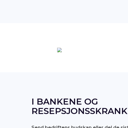
I BANKENE OG
RESEPSJONSSKRANK
Send bedriftens budskap eller del de s