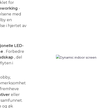
klet for
oworking
-
ndelsene med
ilby en
e i hjertet av
jonelle LED-
se
. Forbedre
budskap
, del
lyten i
lobby,
ppmerksomhet
 fremheve
ativer
eller
alsamfunnet.
e og øk