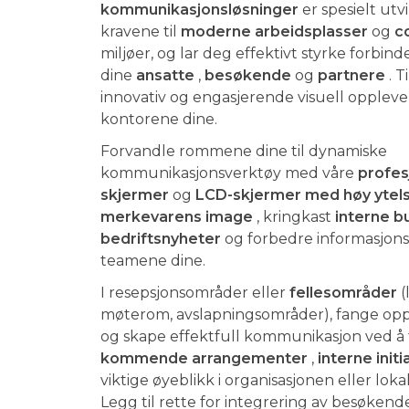
kommunikasjonsløsninger
er spesielt utvi
kravene til
moderne arbeidsplasser
og
c
miljøer, og lar deg effektivt styrke forbi
dine
ansatte
,
besøkende
og
partnere
. T
innovativ og engasjerende visuell opplevels
kontorene dine.
Forvandle rommene dine til dynamiske
kommunikasjonsverktøy med våre
profes
skjermer
og
LCD-skjermer med høy ytel
merkevarens image
, kringkast
interne 
bedriftsnyheter
og forbedre informasjonsf
teamene dine.
I resepsjonsområder eller
fellesområder
(
møterom, avslapningsområder), fange o
og skape effektfull kommunikasjon ved å
kommende arrangementer
,
interne initi
viktige øyeblikk i organisasjonen eller lok
Legg til rette for integrering av besøkend