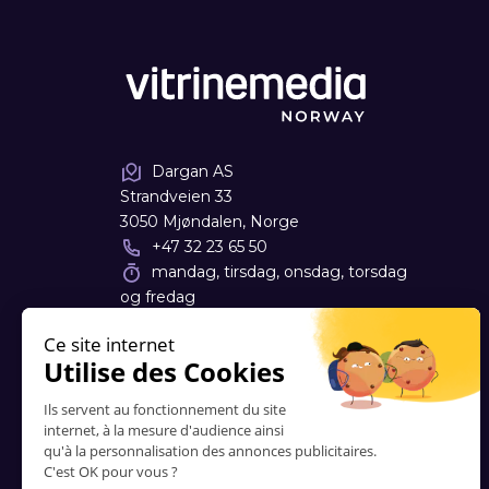
Dargan AS
Strandveien 33
3050 Mjøndalen, Norge
+47 32 23 65 50
mandag, tirsdag, onsdag, torsdag
og fredag
08:00 - 16:00
post
@
dargan.no