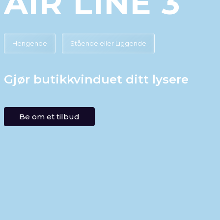
AIR LINE 3
Hengende
Stående eller Liggende
Gjør butikkvinduet ditt lysere
Be om et tilbud