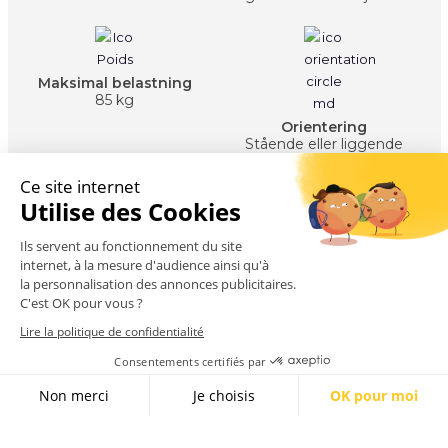
Maksimal belastning
85 kg
Orientering
Stående eller liggende
Be om et tilbud
Gi butikkvinduet
ditt et snev av
letthet med AIR