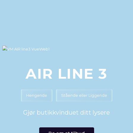
AIR LINE 3
Hengende
Stående eller Liggende
Gjør butikkvinduet ditt lysere