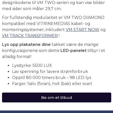
designkodene til VM TWO-serien og kan vise bilder
med sider som måler 29,7 cm.
For fullstendig modularitet er VM TWO DIAMOND
kompatibel med VITRINEMEDIAS kabel- og
monteringssystemer, inkludert
VM START NOW
og
VM TRACK TRANSFORMER
!
Lys opp plakatene dine
takket være de mange
konfigurasjonene som dette
LED-panelet
tilbyr i et
allsidig format!
Lysstyrke: 5500 LUX
Lav spenning for lavere strømforbruk
Opptil 80 000 timers bruk – 98 LED-lys
Farger: Sølv (foran), hvit (bak) eller svart
Be om et tilbud