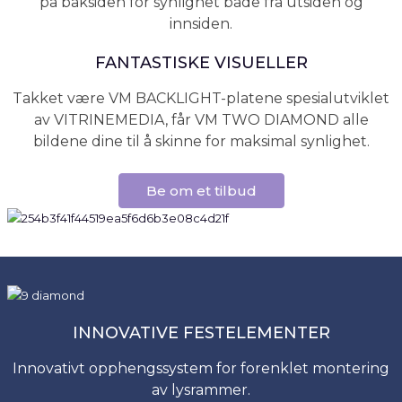
på baksiden for synlighet både fra utsiden og
innsiden.
FANTASTISKE VISUELLER
Takket være VM BACKLIGHT-platene spesialutviklet
av VITRINEMEDIA, får VM TWO DIAMOND alle
bildene dine til å skinne for maksimal synlighet.
Be om et tilbud
INNOVATIVE FESTELEMENTER
Innovativt opphengssystem for forenklet montering
av lysrammer.