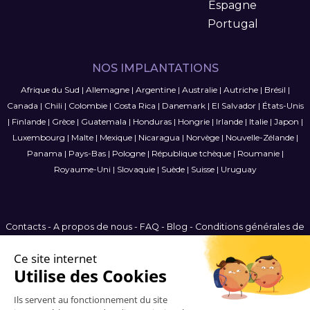
Espagne
Portugal
NOS IMPLANTATIONS
Afrique du Sud
|
Allemagne
|
Argentine
|
Australie
|
Autriche
|
Brésil
|
Canada
|
Chili
|
Colombie
|
Costa Rica
|
Danemark
|
El Salvador
|
États-Unis
|
Finlande
|
Grèce
|
Guatemala
|
Honduras
|
Hongrie
|
Irlande
|
Italie
|
Japon
|
Luxembourg
|
Malte
|
Mexique
|
Nicaragua
|
Norvège
|
Nouvelle-Zélande
|
Panama
|
Pays-Bas
|
Pologne
|
République tchèque
|
Roumanie
|
Royaume-Uni
|
Slovaquie
|
Suède
|
Suisse
|
Uruguay
Contacts
-
A propos de nous
-
FAQ
-
Blog
-
Conditions générales de
vente
-
Politique de confidentialité
-
Plan du site
International