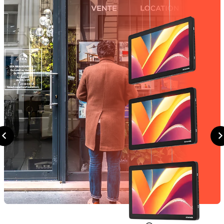
®
LIGHT & PLAY MAX
Den nye
digitale
Oppdage
plakatholderen