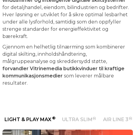
strenge standarder for energieffektivitet og
bærekraft.
Gjennom en helhetlig tilnærming som kombinerer
digital skilting, innholdshåndtering,
målgruppeanalyse og skreddersydd støtte,
forvandler Vitrinemedia butikkvinduer til kraftige
kommunikasjonsmedier
som leverer målbare
resultater.
®
LIGHT & PLAY MAX
ULTRA SLIM
AIR LINE 3
E