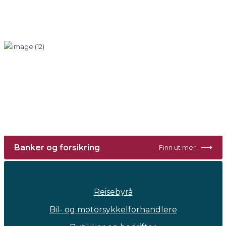
⟶
Banker og forsikring
Finn ut mer
Reisebyrå
Bil- og motorsykkelforhandlere
Butikker og bedrifter
Hoteller og restauranter
Kontorer og interiør