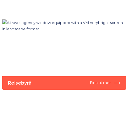
⟶
Reisebyrå
Finn ut mer