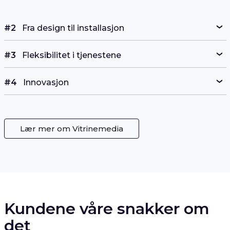
#3
Fleksibilitet i tjenestene
#4
Innovasjon
Lær mer om Vitrinemedia
Kundene våre snakker om
det
Intervju med byrådirektøren i ERA Beaubourg: