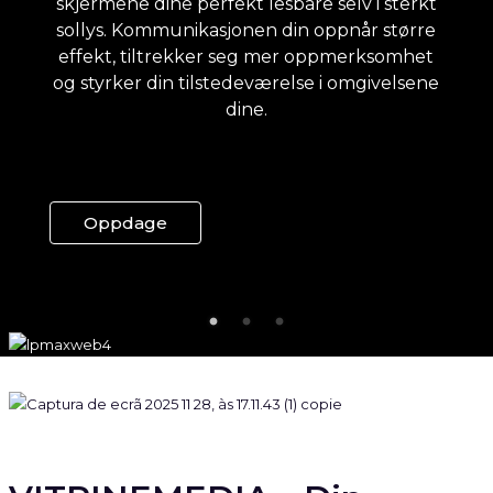
skjermene dine perfekt lesbare selv i sterkt
å skape unike, fengende og individuelt
sollys. Kommunikasjonen din oppnår større
designede vindusutstillinger.
effekt, tiltrekker seg mer oppmerksomhet
og styrker din tilstedeværelse i omgivelsene
Oppdage
Oppdag VM TO
dine.
Oppdage
VITRINEMEDIA – Din
ekspert på
utendørskommunikasjon