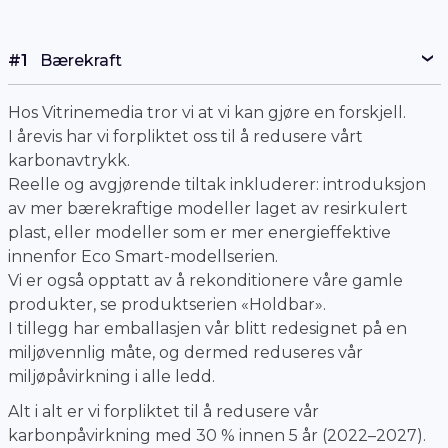
Hos Vitrinemedia tror vi at vi kan gjøre en forskjell.
I årevis har vi forpliktet oss til å redusere vårt
karbonavtrykk.
Reelle og avgjørende tiltak inkluderer: introduksjon
av mer bærekraftige modeller laget av resirkulert
plast, eller modeller som er mer energieffektive
innenfor Eco Smart-modellserien.
Vi er også opptatt av å rekonditionere våre gamle
produkter, se produktserien «Holdbar».
I tillegg har emballasjen vår blitt redesignet på en
miljøvennlig måte, og dermed reduseres vår
miljøpåvirkning i alle ledd.
Alt i alt er vi forpliktet til å redusere vår
karbonpåvirkning med 30 % innen 5 år (2022–2027).
#2
Fra design til installasjon