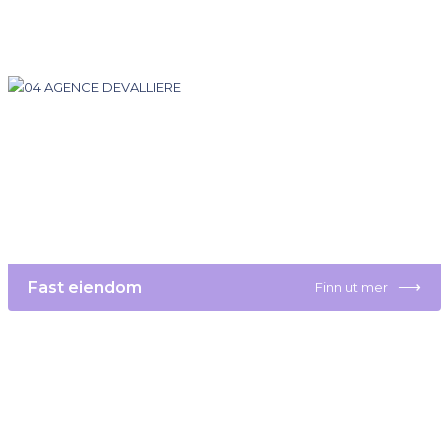
⟶
Fast eiendom
Finn ut mer