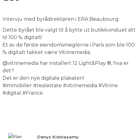
Dette byrået ble valgt til å bytte ut butikkvinduet sitt
til 100 % digitalt!
Et av de første eiendomsmeglerne i Paris som ble 100
% digitalt takket være Vitrinemedia.
@vitrinemedia har installert 12 Light&Play ®, hva er
det?
Det er den nye digitale plakaten!
#immobilier #realestate #vitrinemedia #Vitrine
#digital #France
Denys Kistnasamy
Byråsjef
ERA BEAUBOURG - 2 rue de la Paix - 75012