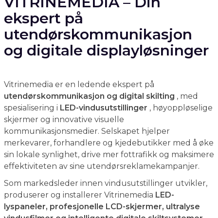
og digitale displayløsninger
Vitrinemedia er en ledende ekspert på
utendørskommunikasjon og digital skilting
, med
spesialisering i
LED-vindusutstillinger
, høyoppløselige
skjermer og innovative visuelle
kommunikasjonsmedier. Selskapet hjelper
merkevarer, forhandlere og kjedebutikker med å øke
sin lokale synlighet, drive mer fottrafikk og maksimere
effektiviteten av sine utendørsreklamekampanjer.
Som markedsleder innen vindusutstillinger utvikler,
produserer og installerer Vitrinemedia
LED-
lyspaneler, profesjonelle LCD-skjermer, ultralyse
vindusfilmer og intelligente digitale skiltsystemer
for detaljhandel, eiendom, bilindustrien og bedrifter.
Hver løsning er utviklet for å sikre optimal lesbarhet
under alle lysforhold, samtidig som den oppfyller