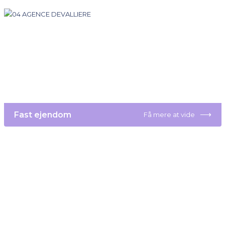
⟶
Fast ejendom
Få mere at vide