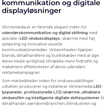
displayløsninger
Vitrinemedia er en førende ekspert inden for
udendørskommunikation og digital skiltning
med
speciale i
LED-vinduesdisplays
, skærme med høj
opløsning og innovative visuelle
kommunikationsmedier. Virksomheden hjælper
brands, detailhandlere og butikskæder med at øge
deres lokale synlighed, tiltrække mere fodtrafik og
maksimere effektiviteten af deres udendørs
reklamekampagner.
Som markedsleder inden for vinduesudstillinger
udvikler, producerer og installerer Vitrinemedia
LED-
lyspaneler, professionelle LCD-skærme, ultraklare
vinduesfilm og intelligente digitale skiltesystemer
til
detailhandel, ejendomsbranchen, bilindustrien og
virksomheder. Hver løsning er designet til at sikre
optimal læsbarhed under alle lysforhold, samtidig