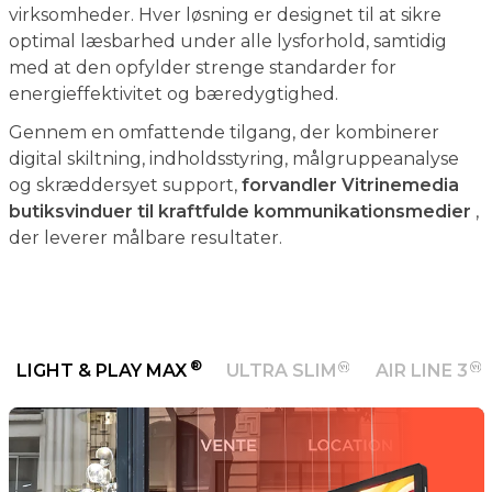
med at den opfylder strenge standarder for
energieffektivitet og bæredygtighed.
Gennem en omfattende tilgang, der kombinerer
digital skiltning, indholdsstyring, målgruppeanalyse
og skræddersyet support,
forvandler Vitrinemedia
butiksvinduer til kraftfulde kommunikationsmedier
,
der leverer målbare resultater.
®
LIGHT & PLAY MAX
ULTRA SLIM
AIR LINE 3
E