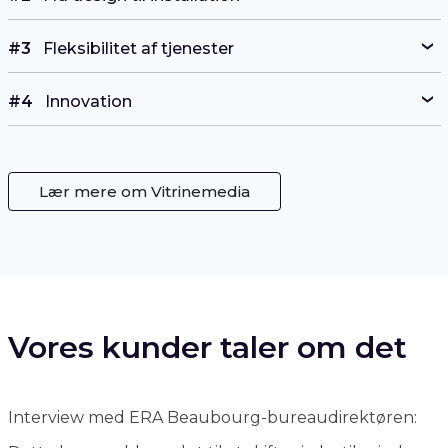
#3
Fleksibilitet af tjenester
#4
Innovation
Lær mere om Vitrinemedia
Vores kunder taler om det
Interview med ERA Beaubourg-bureaudirektøren:
Dette bureau blev valgt til at skifte sin butiksvindue
til 100% digitalt!