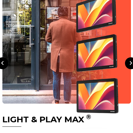
®
LIGHT & PLAY MAX
Den nye
digitale
Opdag
plakatholder