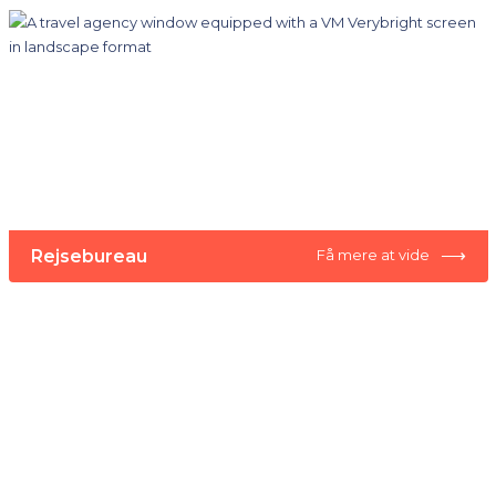
⟶
Rejsebureau
Få mere at vide