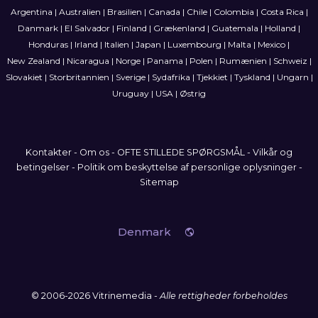
Argentina
|
Australien
|
Brasilien
|
Canada
|
Chile
|
Colombia
|
Costa Rica
|
Danmark
|
El Salvador
|
Finland
|
Grækenland
|
Guatemala
|
Holland
|
Honduras
|
Irland
|
Italien
|
Japan
|
Luxembourg
|
Malta
|
Mexico
|
New Zealand
|
Nicaragua
|
Norge
|
Panama
|
Polen
|
Rumænien
|
Schweiz
|
Slovakiet
|
Storbritannien
|
Sverige
|
Sydafrika
|
Tjekkiet
|
Tyskland
|
Ungarn
|
Uruguay
|
USA
|
Østrig
Kontakter
-
Om os
-
OFTE STILLEDE SPØRGSMÅL
-
Vilkår og
betingelser
-
Politik om beskyttelse af personlige oplysninger
-
Sitemap
Denmark
© 2006-2026 Vitrinemedia -
Alle rettigheder forbeholdes