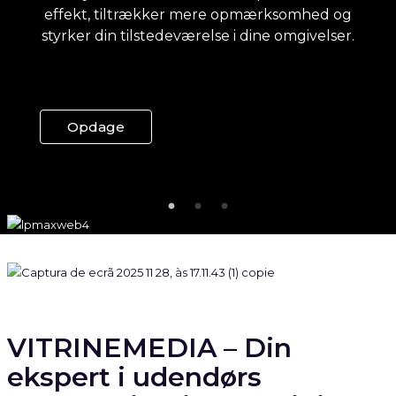
effekt, tiltrækker mere opmærksomhed og
unikke, fængslende og individuelt
styrker din tilstedeværelse i dine omgivelser.
designede vinduesudstillinger.
Opdage
Opdag VM TO
Opdage
VITRINEMEDIA – Din
ekspert i udendørs
kommunikation og digitale