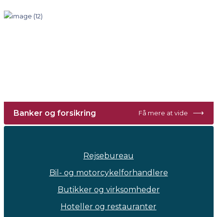
⟶
Banker og forsikring
Få mere at vide
Rejsebureau
Bil- og motorcykelforhandlere
Butikker og virksomheder
Hoteller og restauranter
Kontorer og interiør