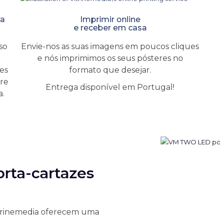
ra
Imprimir online
e receber em casa
so
Envie-nos as suas imagens em poucos cliques
e nós imprimimos os seus pósteres no
es
formato que desejar.
pre
Entrega disponível em Portugal!
a.
orta-cartazes
itrinemedia oferecem uma