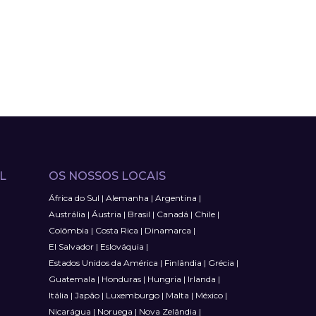
L
OS NOSSOS LOCAIS
África do Sul
|
Alemanha
|
Argentina
|
Austrália
|
Áustria
|
Brasil
|
Canadá
|
Chile
|
Colômbia
|
Costa Rica
|
Dinamarca
|
El Salvador
|
Eslováquia
|
Estados Unidos da América
|
Finlândia
|
Grécia
|
Guatemala
|
Honduras
|
Hungria
|
Irlanda
|
Itália
|
Japão
|
Luxemburgo
|
Malta
|
México
|
Nicarágua
|
Noruega
|
Nova Zelândia
|