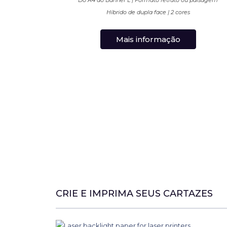
Do A4 ao Banner L | Formato retrato ou paisagem
Híbrido de dupla face | 2 cores
Mais informação
CRIE E IMPRIMA SEUS CARTAZES