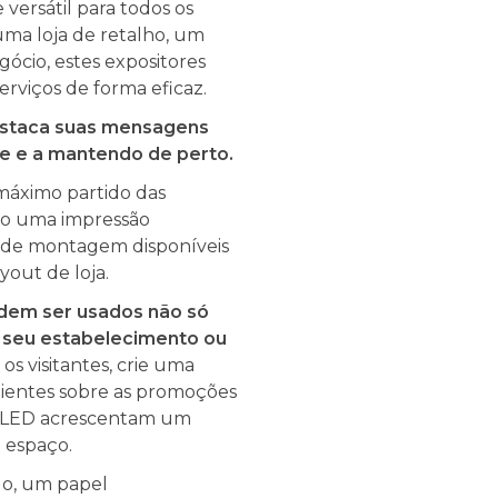
versátil para todos os
 uma loja de retalho, um
ócio, estes expositores
rviços de forma eficaz.
destaca suas mensagens
ge e a mantendo de perto.
 máximo partido das
ndo uma impressão
s de montagem disponíveis
yout de loja.
dem ser usados não só
 seu estabelecimento ou
 os visitantes, crie uma
clientes sobre as promoções
m LED acrescentam um
 espaço.
do, um papel