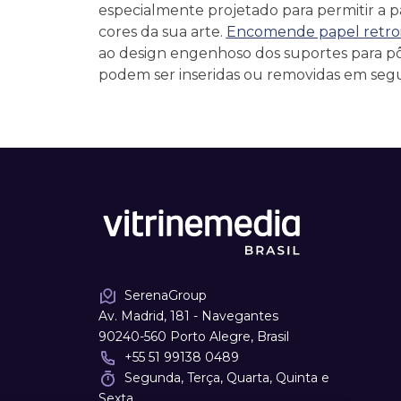
especialmente projetado para permitir a p
cores da sua arte.
Encomende papel retroi
ao design engenhoso dos suportes para pô
podem ser inseridas ou removidas em seg
SerenaGroup
Av. Madrid, 181 - Navegantes
90240-560 Porto Alegre, Brasil
+55 51 99138 0489
Segunda, Terça, Quarta, Quinta e
Sexta