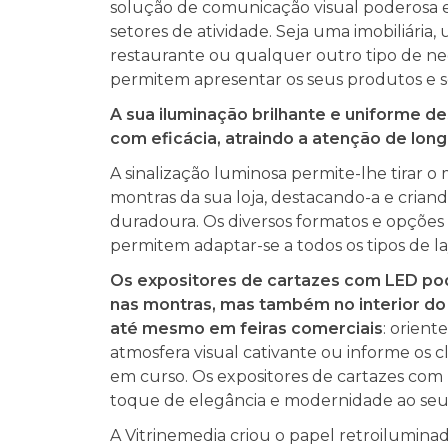
solução de comunicação visual poderosa e 
setores de atividade. Seja uma imobiliária,
restaurante ou qualquer outro tipo de neg
permitem apresentar os seus produtos e se
A sua iluminação brilhante e uniforme 
com eficácia, atraindo a atenção de lon
A sinalização luminosa permite-lhe tirar o
montras da sua loja, destacando-a e cria
duradoura. Os diversos formatos e opçõe
permitem adaptar-se a todos os tipos de la
Os expositores de cartazes com LED po
nas montras, mas também no interior do
até mesmo em feiras comerciais
: oriente
atmosfera visual cativante ou informe os 
em curso. Os expositores de cartazes co
toque de elegância e modernidade ao seu
A Vitrinemedia criou o papel retroilumina