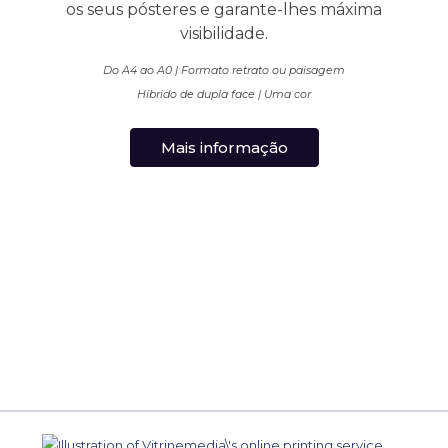
os seus pósteres e garante-lhes máxima
visibilidade.
Do A4 ao A0 | Formato retrato ou paisagem
Híbrido de dupla face | Uma cor
Mais informação