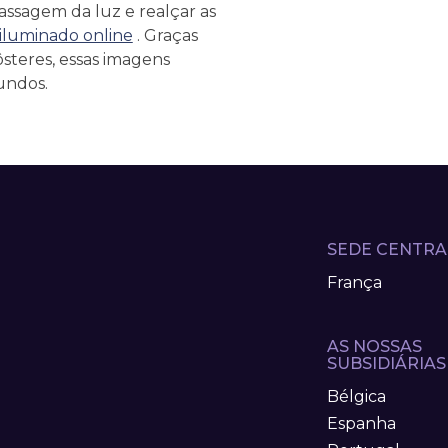
assagem da luz e realçar as
luminado online
. Graças
steres, essas imagens
undos.
SEDE CENTRA
França
AS NOSSAS
SUBSIDIÁRIAS
Bélgica
Espanha