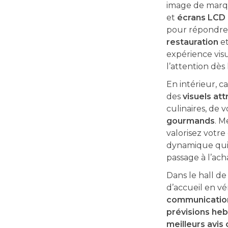
image de marq
et
écrans LCD 
pour répondre
restauration
et
expérience vis
l’attention dès 
En intérieur, ca
des
visuels att
culinaires, de 
gourmands
. M
valorisez votre
dynamique qui r
passage à l’ach
Dans le hall de
d’accueil en vé
communicatio
prévisions he
meilleurs avis 