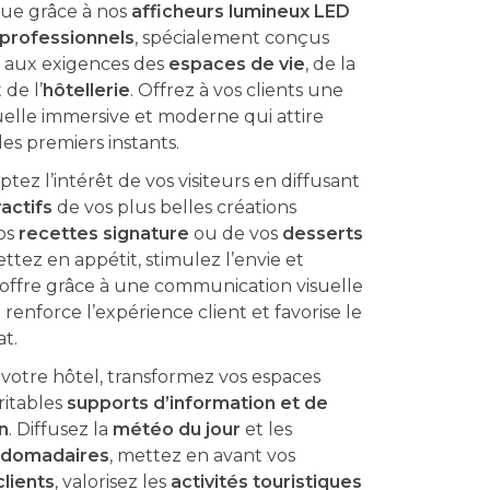
ue grâce à nos
afficheurs lumineux LED
professionnels
, spécialement conçus
 aux exigences des
espaces de vie
, de la
 de l’
hôtellerie
. Offrez à vos clients une
uelle immersive et moderne qui attire
les premiers instants.
ptez l’intérêt de vos visiteurs en diffusant
ractifs
de vos plus belles créations
vos
recettes signature
ou de vos
desserts
ettez en appétit, stimulez l’envie et
 offre grâce à une communication visuelle
enforce l’expérience client et favorise le
at.
 votre hôtel, transformez vos espaces
ritables
supports d’information et de
n
. Diffusez la
météo du jour
et les
bdomadaires
, mettez en avant vos
clients
, valorisez les
activités touristiques