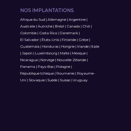
NOS IMPLANTATIONS
Afrique du Sud
|
Allemagne
|
Argentine
|
Australie
|
Autriche
|
Brésil
|
Canada
|
Chili
|
Colombie
|
Costa Rica
|
Danemark
|
El Salvador
|
États-Unis
|
Finlande
|
Grèce
|
Guatemala
|
Honduras
|
Hongrie
|
Irlande
|
Italie
|
Japon
|
Luxembourg
|
Malte
|
Mexique
|
Nicaragua
|
Norvège
|
Nouvelle-Zélande
|
Panama
|
Pays-Bas
|
Pologne
|
République tchèque
|
Roumanie
|
Royaume-
Uni
|
Slovaquie
|
Suède
|
Suisse
|
Uruguay