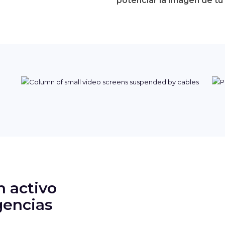
potenciar la imagen de tu
n activo
gencias