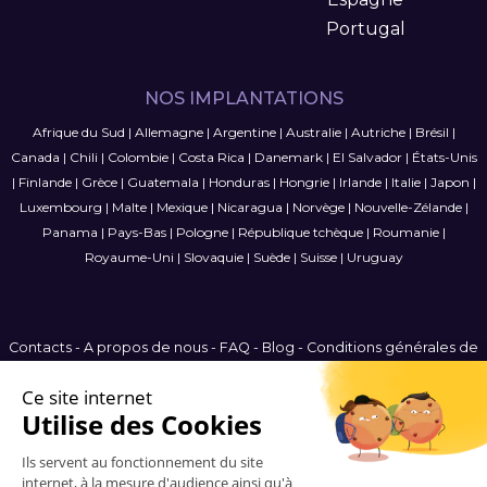
Portugal
NOS IMPLANTATIONS
Afrique du Sud
|
Allemagne
|
Argentine
|
Australie
|
Autriche
|
Brésil
|
Canada
|
Chili
|
Colombie
|
Costa Rica
|
Danemark
|
El Salvador
|
États-Unis
|
Finlande
|
Grèce
|
Guatemala
|
Honduras
|
Hongrie
|
Irlande
|
Italie
|
Japon
|
Luxembourg
|
Malte
|
Mexique
|
Nicaragua
|
Norvège
|
Nouvelle-Zélande
|
Panama
|
Pays-Bas
|
Pologne
|
République tchèque
|
Roumanie
|
Royaume-Uni
|
Slovaquie
|
Suède
|
Suisse
|
Uruguay
Contacts
-
A propos de nous
-
FAQ
-
Blog
-
Conditions générales de
vente
-
Politique de confidentialité
-
Plan du site
International