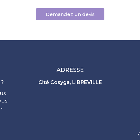
Demandez un devis
ADRESSE
 ?
Cité Cosyga, LIBREVILLE
ous
ous
-
a