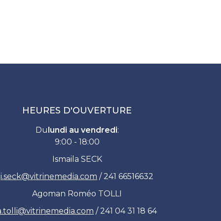
HEURES D'OUVERTURE
Du
lundi au vendredi
:
9:00 - 18:00
Ismaila SECK
i.seck
@
vitrinemedia.com
/ 241 66516632
Agoman Roméo TOLLI
.tolli
@
vitrinemedia.com
/ 241 04 31 18 64