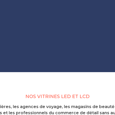
NOS VITRINES LED ET LCD
ères, les agences de voyage, les magasins de beauté e
 et les professionnels du commerce de détail sans au