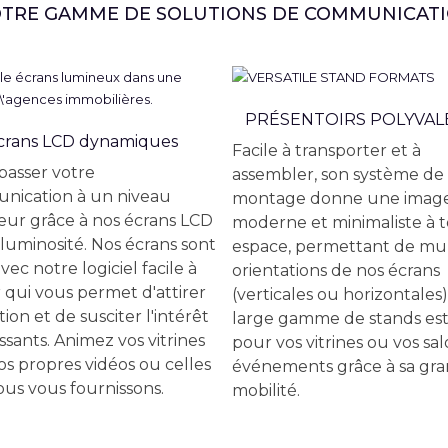
TRE GAMME DE SOLUTIONS DE COMMUNICAT
PRÉSENTOIRS POLYVAL
crans LCD dynamiques
Facile à transporter et à
 passer votre
assembler, son système de
nication à un niveau
montage donne une imag
eur grâce à nos écrans LCD
moderne et minimaliste à 
luminosité. Nos écrans sont
espace, permettant de mul
avec notre logiciel facile à
orientations de nos écrans
r qui vous permet d'attirer
(verticales ou horizontales)
tion et de susciter l'intérêt
large gamme de stands est
ssants. Animez vos vitrines
pour vos vitrines ou vos sal
os propres vidéos ou celles
événements grâce à sa gr
us vous fournissons.
mobilité.