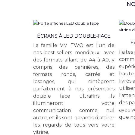
NO
ÉCRANS À LED DOUBLE-FACE
É
La famille VM TWO est l'un de
Faites
nos best-sellers mondiaux, avec
commu
des formats allant de A4 à A0, y
supéri
compris des bannières, des
haute 
formats ronds, carrés et
livrés 
losanges, qui s'intègrent
utilise
parfaitement à nos présentoirs
l'atten
double face ultrafins. Ils
des pa
illumineront votre
avec v
communication comme nul
que no
autre, et ils sont garantis d'attirer
les regards de tous vers votre
vitrine.