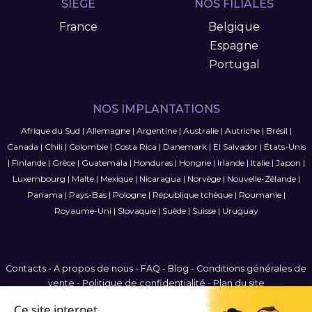
SIÈGE
NOS FILIALES
France
Belgique
Espagne
Portugal
NOS IMPLANTATIONS
Afrique du Sud
|
Allemagne
|
Argentine
|
Australie
|
Autriche
|
Brésil
|
Canada
|
Chili
|
Colombie
|
Costa Rica
|
Danemark
|
El Salvador
|
États-Unis
|
Finlande
|
Grèce
|
Guatemala
|
Honduras
|
Hongrie
|
Irlande
|
Italie
|
Japon
|
Luxembourg
|
Malte
|
Mexique
|
Nicaragua
|
Norvège
|
Nouvelle-Zélande
|
Panama
|
Pays-Bas
|
Pologne
|
République tchèque
|
Roumanie
|
Royaume-Uni
|
Slovaquie
|
Suède
|
Suisse
|
Uruguay
Contacts
-
A propos de nous
-
FAQ
-
Blog
-
Conditions générales de
vente
-
Politique de confidentialité
-
Plan du site