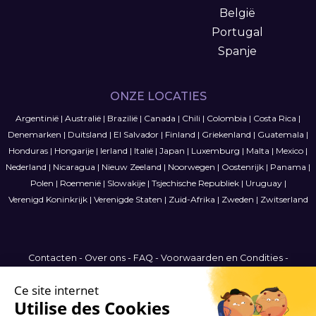
België
Portugal
Spanje
ONZE LOCATIES
Argentinië
|
Australië
|
Brazilië
|
Canada
|
Chili
|
Colombia
|
Costa Rica
|
Denemarken
|
Duitsland
|
El Salvador
|
Finland
|
Griekenland
|
Guatemala
|
Honduras
|
Hongarije
|
Ierland
|
Italië
|
Japan
|
Luxemburg
|
Malta
|
Mexico
|
Nederland
|
Nicaragua
|
Nieuw Zeeland
|
Noorwegen
|
Oostenrijk
|
Panama
|
Polen
|
Roemenië
|
Slowakije
|
Tsjechische Republiek
|
Uruguay
|
Verenigd Koninkrijk
|
Verenigde Staten
|
Zuid-Afrika
|
Zweden
|
Zwitserland
Contacten
-
Over ons
-
FAQ
-
Voorwaarden en Condities
-
Privacybeleid
-
Sitemap