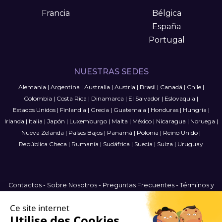
Francia
Bélgica
España
Portugal
NUESTRAS SEDES
Alemania
|
Argentina
|
Australia
|
Austria
|
Brasil
|
Canadá
|
Chile
|
Colombia
|
Costa Rica
|
Dinamarca
|
El Salvador
|
Eslovaquia
|
Estados Unidos
|
Finlandia
|
Grecia
|
Guatemala
|
Honduras
|
Hungría
|
Irlanda
|
Italia
|
Japón
|
Luxemburgo
|
Malta
|
México
|
Nicaragua
|
Noruega
|
Nueva Zelanda
|
Países Bajos
|
Panamá
|
Polonia
|
Reino Unido
|
República Checa
|
Rumanía
|
Sudáfrica
|
Suecia
|
Suiza
|
Uruguay
Contactos
-
Sobre Nosotros
-
Preguntas Frecuentes
-
Términos y
condiciones
-
Política de privacidad
-
Mapa del Sitio