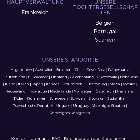
HAUPTVERWALTUNG
UNSERE
TOCHTERGESELLSCHAF
Frankreich
TEN
Belgien
Portugal
Spanien
UNSERE STANDORTE
Argentinien
|
Australien
|
Brasilien
|
Chile
|
Costa Rica
|
Dänemark
|
Deutschland
|
El Salvador
|
Finnland
|
Griechenland
|
Guatemala
|
Honduras
|
Irland
|
Italien
|
Japan
|
Kanada
|
Kolumbien
|
Luxemburg
|
Malta
|
Mexiko
|
Neuseeland
|
Nicaragua
|
Niederlande
|
Norwegen
|
Österreich
|
Panama
|
Polen
|
Rumänien
|
Schweden
|
Schweiz
|
Slowakei
|
Südafrika
|
Tschechische Republik
|
Ungarn
|
Uruguay
|
Vereinigte Staaten
|
Vereinigtes Königreich
Kontakt
-
Über uns
-
FAQ
-
Bedingungen und Konditionen
-