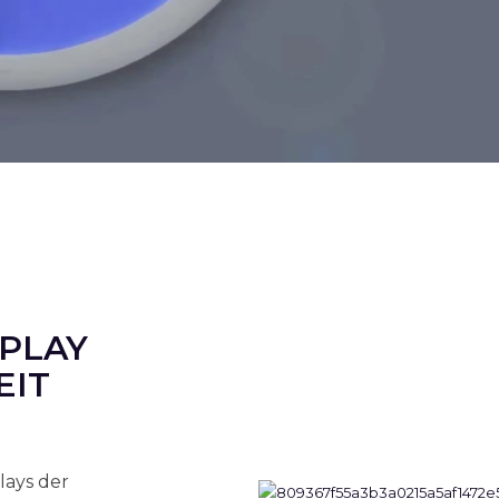
SPLAY
EIT
lays der