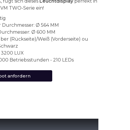
fügt sich dieses
Leuchtdisplay
perfekt in
 VM TWO-Serie ein!
tig
r Durchmesser: Ø 564 MM
Durchmesser: Ø 600 MM
lber (Rückseite)/Weiß (Vorderseite) ou
Schwarz
: 3200 LUX
 000 Betriebsstunden - 210 LEDs
ot anfordern