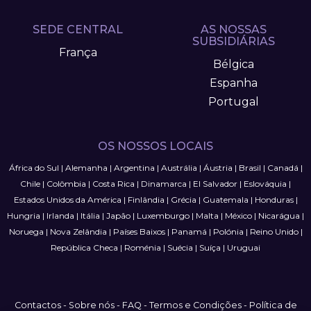
SEDE CENTRAL
AS NOSSAS
SUBSIDIÁRIAS
França
Bélgica
Espanha
Portugal
OS NOSSOS LOCAIS
África do Sul
|
Alemanha
|
Argentina
|
Austrália
|
Áustria
|
Brasil
|
Canadá
|
Chile
|
Colômbia
|
Costa Rica
|
Dinamarca
|
El Salvador
|
Eslováquia
|
Estados Unidos da América
|
Finlândia
|
Grécia
|
Guatemala
|
Honduras
|
Hungria
|
Irlanda
|
Itália
|
Japão
|
Luxemburgo
|
Malta
|
México
|
Nicarágua
|
Noruega
|
Nova Zelândia
|
Países Baixos
|
Panamá
|
Polónia
|
Reino Unido
|
República Checa
|
Roménia
|
Suécia
|
Suíça
|
Uruguai
Contactos
-
Sobre nós
-
FAQ
-
Termos e Condições
-
Política de