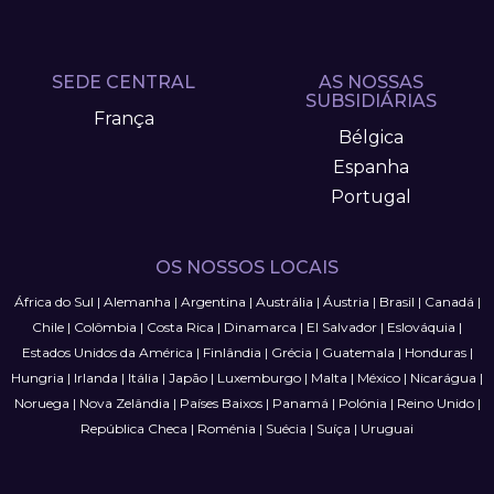
SEDE CENTRAL
AS NOSSAS
SUBSIDIÁRIAS
França
Bélgica
Espanha
Portugal
OS NOSSOS LOCAIS
África do Sul
|
Alemanha
|
Argentina
|
Austrália
|
Áustria
|
Brasil
|
Canadá
|
Chile
|
Colômbia
|
Costa Rica
|
Dinamarca
|
El Salvador
|
Eslováquia
|
Estados Unidos da América
|
Finlândia
|
Grécia
|
Guatemala
|
Honduras
|
Hungria
|
Irlanda
|
Itália
|
Japão
|
Luxemburgo
|
Malta
|
México
|
Nicarágua
|
Noruega
|
Nova Zelândia
|
Países Baixos
|
Panamá
|
Polónia
|
Reino Unido
|
República Checa
|
Roménia
|
Suécia
|
Suíça
|
Uruguai