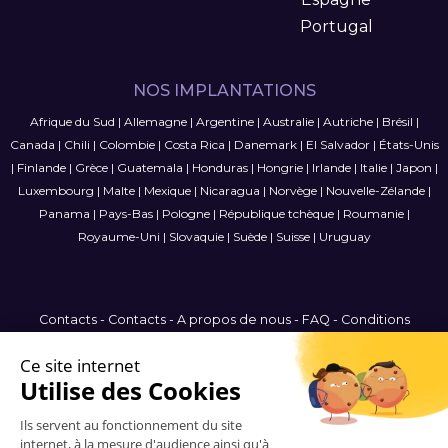
Portugal
NOS IMPLANTATIONS
Afrique du Sud
|
Allemagne
|
Argentine
|
Australie
|
Autriche
|
Brésil
|
Canada
|
Chili
|
Colombie
|
Costa Rica
|
Danemark
|
El Salvador
|
États-Unis
|
Finlande
|
Grèce
|
Guatemala
|
Honduras
|
Hongrie
|
Irlande
|
Italie
|
Japon
|
Luxembourg
|
Malte
|
Mexique
|
Nicaragua
|
Norvège
|
Nouvelle-Zélande
|
Panama
|
Pays-Bas
|
Pologne
|
République tchèque
|
Roumanie
|
Royaume-Uni
|
Slovaquie
|
Suède
|
Suisse
|
Uruguay
Contacts
-
Contacts
-
A propos de nous
-
FAQ
-
Conditions
générales de vente
-
Politique de confidentialité
-
Plan du site
Canada