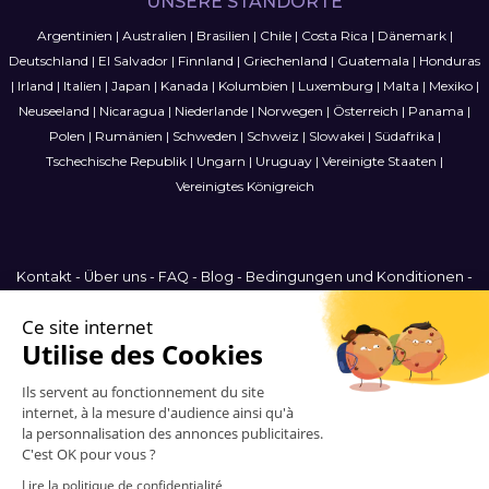
UNSERE STANDORTE
Argentinien
|
Australien
|
Brasilien
|
Chile
|
Costa Rica
|
Dänemark
|
Deutschland
|
El Salvador
|
Finnland
|
Griechenland
|
Guatemala
|
Honduras
|
Irland
|
Italien
|
Japan
|
Kanada
|
Kolumbien
|
Luxemburg
|
Malta
|
Mexiko
|
Neuseeland
|
Nicaragua
|
Niederlande
|
Norwegen
|
Österreich
|
Panama
|
Polen
|
Rumänien
|
Schweden
|
Schweiz
|
Slowakei
|
Südafrika
|
Tschechische Republik
|
Ungarn
|
Uruguay
|
Vereinigte Staaten
|
Vereinigtes Königreich
Kontakt
-
Über uns
-
FAQ
-
Blog
-
Bedingungen und Konditionen
-
Datenschutzbestimmungen
-
Sitemap
Switzerland
© 2006-2026 Vitrinemedia -
Alle Rechte vorbehalten