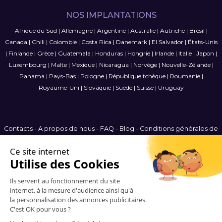
NOS IMPLANTATIONS
Afrique du Sud
|
Allemagne
|
Argentine
|
Australie
|
Autriche
|
Brésil
|
Canada
|
Chili
|
Colombie
|
Costa Rica
|
Danemark
|
El Salvador
|
États-Unis
|
Finlande
|
Grèce
|
Guatemala
|
Honduras
|
Hongrie
|
Irlande
|
Italie
|
Japon
|
Luxembourg
|
Malte
|
Mexique
|
Nicaragua
|
Norvège
|
Nouvelle-Zélande
|
Panama
|
Pays-Bas
|
Pologne
|
République tchèque
|
Roumanie
|
Royaume-Uni
|
Slovaquie
|
Suède
|
Suisse
|
Uruguay
Contacts
-
A propos de nous
-
FAQ
-
Blog
-
Conditions générales de
vente
-
Politique de confidentialité
-
Plan du site
Switzerland
© 2006-2026 Vitrinemedia -
Tous les droits sont réservés