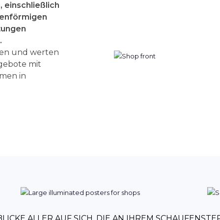
, einschließlich
tenförmigen
tungen
.
ien und werten
gebote mit
men in
 BLICKE ALLER AUF SICH, DIE AN IHREM SCHAUFENST