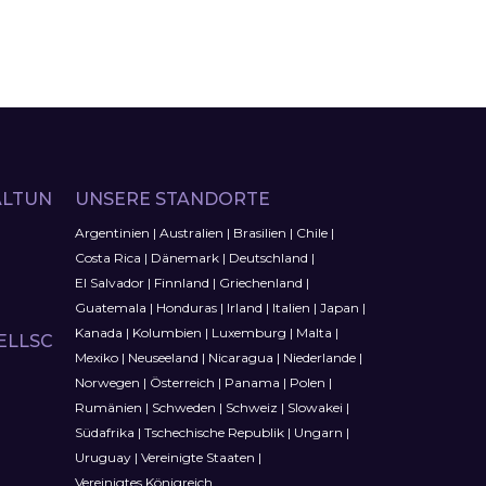
LTUN
UNSERE STANDORTE
Argentinien
|
Australien
|
Brasilien
|
Chile
|
Costa Rica
|
Dänemark
|
Deutschland
|
El Salvador
|
Finnland
|
Griechenland
|
Guatemala
|
Honduras
|
Irland
|
Italien
|
Japan
|
Kanada
|
Kolumbien
|
Luxemburg
|
Malta
|
ELLSC
Mexiko
|
Neuseeland
|
Nicaragua
|
Niederlande
|
Norwegen
|
Österreich
|
Panama
|
Polen
|
Rumänien
|
Schweden
|
Schweiz
|
Slowakei
|
Südafrika
|
Tschechische Republik
|
Ungarn
|
Uruguay
|
Vereinigte Staaten
|
Vereinigtes Königreich