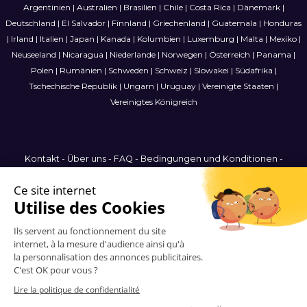
Argentinien
|
Australien
|
Brasilien
|
Chile
|
Costa Rica
|
Dänemark
|
Deutschland
|
El Salvador
|
Finnland
|
Griechenland
|
Guatemala
|
Honduras
|
Irland
|
Italien
|
Japan
|
Kanada
|
Kolumbien
|
Luxemburg
|
Malta
|
Mexiko
|
Neuseeland
|
Nicaragua
|
Niederlande
|
Norwegen
|
Österreich
|
Panama
|
Polen
|
Rumänien
|
Schweden
|
Schweiz
|
Slowakei
|
Südafrika
|
Tschechische Republik
|
Ungarn
|
Uruguay
|
Vereinigte Staaten
|
Vereinigtes Königreich
Kontakt
-
Über uns
-
FAQ
-
Bedingungen und Konditionen
-
Datenschutzbestimmungen
-
Sitemap
Germany
© 2006-2026 Vitrinemedia -
Alle Rechte vorbehalten