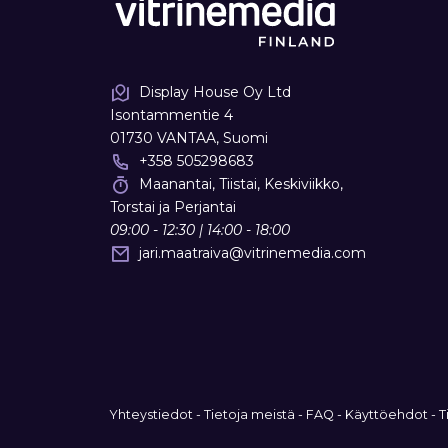
Display House Oy Ltd
Isontammentie 4
01730 VANTAA, Suomi
+358 505298683
Maanantai, Tiistai, Keskiviikko,
Torstai ja Perjantai
09:00 - 12:30 | 14:00 - 18:00
jari.maatraiva
@
vitrinemedia.com
Yhteystiedot
-
Tietoja meistä
-
FAQ
-
Käyttöehdot
-
T