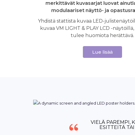
merkittävät kuvasarjat luovat ainutl
modulaariset näyttö- ja opastusra
Yhdistä stattista kuvaa LED-julistenäytöil
kuvaa VM LIGHT & PLAY LCD -näytöillä, jo
tulee huomiota herättävä.
Lue lisää
VIELÄ PAREMPI, 
ESITTEITÄ TA