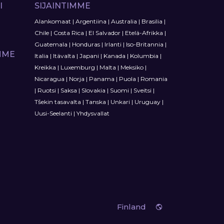
I
SIJAINTIMME
Alankomaat
|
Argentiina
|
Australia
|
Brasilia
|
Chile
|
Costa Rica
|
El Salvador
|
Etelä-Afrikka
|
Guatemala
|
Honduras
|
Irlanti
|
Iso-Britannia
|
MME
Italia
|
Itävalta
|
Japani
|
Kanada
|
Kolumbia
|
Kreikka
|
Luxemburg
|
Malta
|
Meksiko
|
Nicaragua
|
Norja
|
Panama
|
Puola
|
Romania
|
Ruotsi
|
Saksa
|
Slovakia
|
Suomi
|
Sveitsi
|
Tšekin tasavalta
|
Tanska
|
Unkari
|
Uruguay
|
Uusi-Seelanti
|
Yhdysvallat
Finland