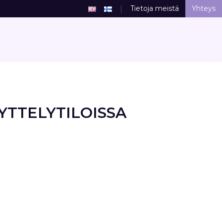
Tietoja meistä
Yhteys
YTTELYTILOISSA