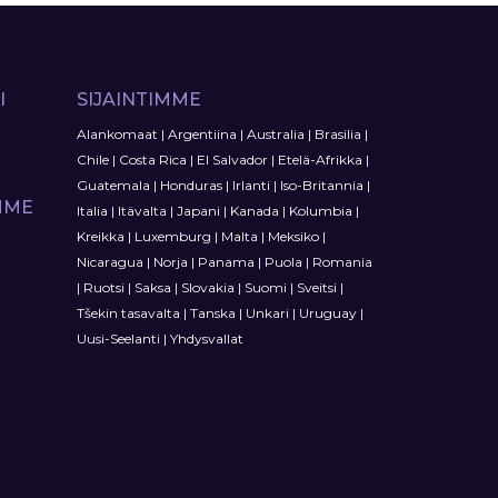
I
SIJAINTIMME
Alankomaat
|
Argentiina
|
Australia
|
Brasilia
|
Chile
|
Costa Rica
|
El Salvador
|
Etelä-Afrikka
|
Guatemala
|
Honduras
|
Irlanti
|
Iso-Britannia
|
MME
Italia
|
Itävalta
|
Japani
|
Kanada
|
Kolumbia
|
Kreikka
|
Luxemburg
|
Malta
|
Meksiko
|
Nicaragua
|
Norja
|
Panama
|
Puola
|
Romania
|
Ruotsi
|
Saksa
|
Slovakia
|
Suomi
|
Sveitsi
|
Tšekin tasavalta
|
Tanska
|
Unkari
|
Uruguay
|
Uusi-Seelanti
|
Yhdysvallat