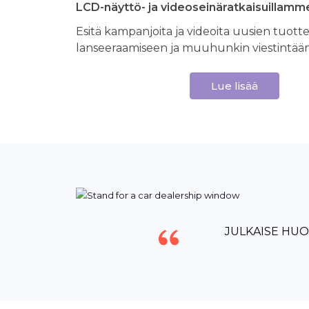
LCD-näyttö- ja videoseinäratkaisuillamm
Esitä kampanjoita ja videoita uusien tuott
lanseeraamiseen ja muuhunkin viestintään
Lue lisää
JULKAISE HUO