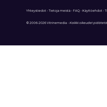
Yhteystiedot
-
Tietoja meistä
-
FAQ
-
Käyttöehdot
-
T
© 2006-2026 Vitrinemedia -
Kaikki oikeudet pidätet