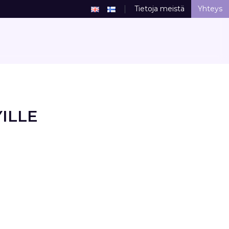
Tietoja meistä
Yhteys
YILLE