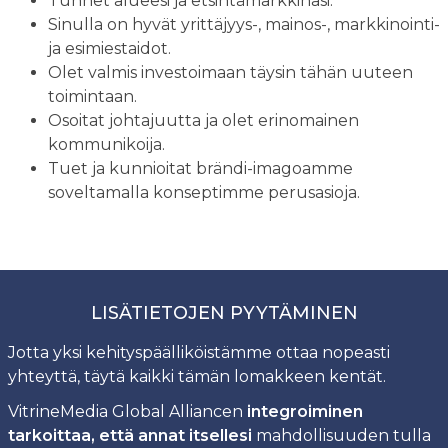
Tunnet alueesi ja etsintämarkkinasi.
Sinulla on hyvät yrittäjyys-, mainos-, markkinointi-
ja esimiestaidot.
Olet valmis investoimaan täysin tähän uuteen
toimintaan.
Osoitat johtajuutta ja olet erinomainen
kommunikoija.
Tuet ja kunnioitat brändi-imagoamme
soveltamalla konseptimme perusasioja.
LISÄTIETOJEN PYYTÄMINEN
Jotta yksi kehityspäälliköistämme ottaa nopeasti
yhteyttä, täytä kaikki tämän lomakkeen kentät.
VitrineMedia Global Alliancen
integroiminen
tarkoittaa, että annat itsellesi
mahdollisuuden tulla