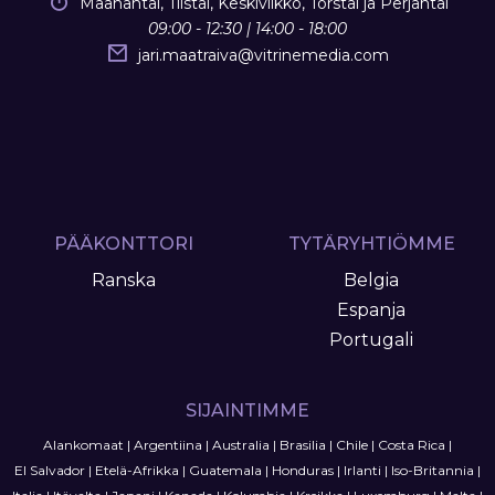
Maanantai, Tiistai, Keskiviikko, Torstai ja Perjantai
09:00 - 12:30 | 14:00 - 18:00
jari.maatraiva
@
vitrinemedia.com
PÄÄKONTTORI
TYTÄRYHTIÖMME
Ranska
Belgia
Espanja
Portugali
SIJAINTIMME
Alankomaat
|
Argentiina
|
Australia
|
Brasilia
|
Chile
|
Costa Rica
|
El Salvador
|
Etelä-Afrikka
|
Guatemala
|
Honduras
|
Irlanti
|
Iso-Britannia
|