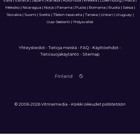
Italia
|
Itävalta
|
Japani
|
Kanada
|
Kolumbia
|
Kreikka
|
Luxemburg
|
Malta
|
Meksiko
|
Nicaragua
|
Norja
|
Panama
|
Puola
|
Romania
|
Ruotsi
|
Saksa
|
Slovakia
|
Suomi
|
Sveitsi
|
Tšekin tasavalta
|
Tanska
|
Unkari
|
Uruguay
|
Uusi-Seelanti
|
Yhdysvallat
Yhteystiedot
-
Tietoja meistä
-
FAQ
-
Käyttöehdot
-
Tietosuojakäytäntö
-
Sitemap
Finland
© 2006-2026 Vitrinemedia -
Kaikki oikeudet pidätetään