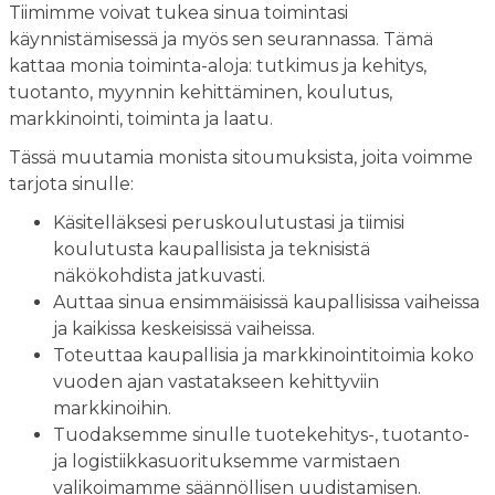
Tiimimme voivat tukea sinua toimintasi
käynnistämisessä ja myös sen seurannassa. Tämä
kattaa monia toiminta-aloja: tutkimus ja kehitys,
tuotanto, myynnin kehittäminen, koulutus,
markkinointi, toiminta ja laatu.
Tässä muutamia monista sitoumuksista, joita voimme
tarjota sinulle:
Käsitelläksesi peruskoulutustasi ja tiimisi
koulutusta kaupallisista ja teknisistä
näkökohdista jatkuvasti.
Auttaa sinua ensimmäisissä kaupallisissa vaiheissa
ja kaikissa keskeisissä vaiheissa.
Toteuttaa kaupallisia ja markkinointitoimia koko
vuoden ajan vastatakseen kehittyviin
markkinoihin.
Tuodaksemme sinulle tuotekehitys-, tuotanto-
ja logistiikkasuorituksemme varmistaen
valikoimamme säännöllisen uudistamisen.