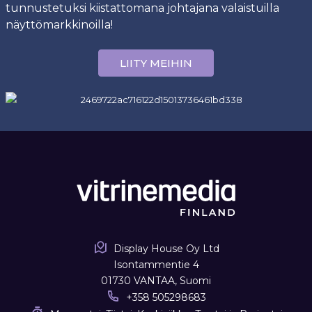
tunnustetuksi kiistattomana johtajana valaistuilla
näyttömarkkinoilla!
LIITY MEIHIN
Display House Oy Ltd
Isontammentie 4
01730 VANTAA, Suomi
+358 505298683