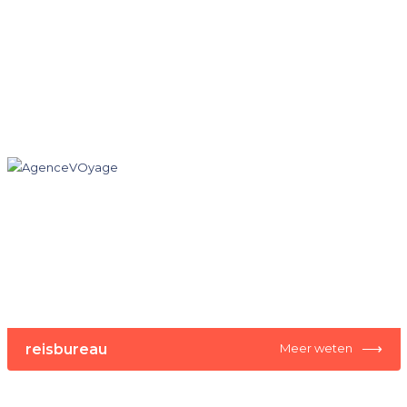
⟶
reisbureau
Meer weten