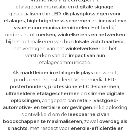
etalagecommunicatie en
digitale signage
,
gespecialiseerd in
LED-displayoplossingen voor
etalages
,
high-brightness schermen
en
innovatieve
visuele communicatiemiddelen
. Het bedrijf
ondersteunt
merken, winkelketens en netwerken
bij het optimaliseren van hun
lokale zichtbaarheid
,
het verhogen van het
winkelverkeer
en het
versterken van de
impact van hun
etalagecommunicatie.
Als
marktleider in etalagedisplays
ontwerpt,
produceert en installeert Vitrinemedia
LED-
posterhouders
,
professionele LCD-schermen
,
ultraheldere etalageschermen
en
slimme digitale
oplossingen
, aangepast aan
retail-, vastgoed-,
automotive- en tertiaire omgevingen
. Elke oplossing
is ontwikkeld om de
leesbaarheid van
boodschappen te maximaliseren
, zowel
overdag als
’s nachts
, met respect voor
energie-efficiëntie en