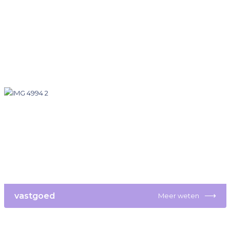
⟶
vastgoed
Meer weten