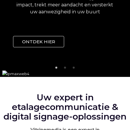
impact, trekt meer aandacht en versterkt
combineren en zo unieke, opvallende en
uw aanwezigheid in uw buurt
volledig gepersonaliseerde etalages te
creëren.
ONTDEK HIER
Ontdekken
ONTDEK HIER
Uw expert in
etalagecommunicatie &
digital signage-oplossingen
Vitrinemedia is een expert in