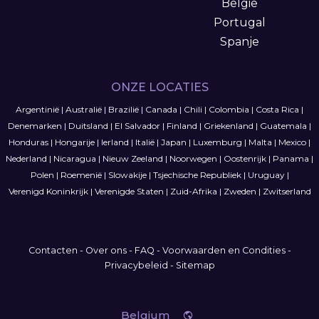
België
Portugal
Spanje
ONZE LOCATIES
Argentinië
|
Australië
|
Brazilië
|
Canada
|
Chili
|
Colombia
|
Costa Rica
|
Denemarken
|
Duitsland
|
El Salvador
|
Finland
|
Griekenland
|
Guatemala
|
Honduras
|
Hongarije
|
Ierland
|
Italië
|
Japan
|
Luxemburg
|
Malta
|
Mexico
|
Nederland
|
Nicaragua
|
Nieuw Zeeland
|
Noorwegen
|
Oostenrijk
|
Panama
|
Polen
|
Roemenië
|
Slowakije
|
Tsjechische Republiek
|
Uruguay
|
Verenigd Koninkrijk
|
Verenigde Staten
|
Zuid-Afrika
|
Zweden
|
Zwitserland
Contacten
-
Over ons
-
FAQ
-
Voorwaarden en Condities
-
Privacybeleid
-
Sitemap
Belgium