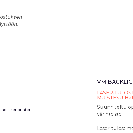
lostuksen
äyttöön.
VM BACKLIG
LASER-TULOST
MUISTESUIHK
Suunniteltu op
värintoisto.
Laser-tulostime