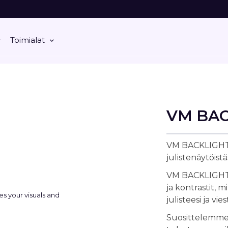
Toimialat
VM BA
VM BACKLIGHT-p
julistenäytöist
VM BACKLIGHT-p
ja kontrastit, 
julisteesi ja vie
Suosittelemme, 