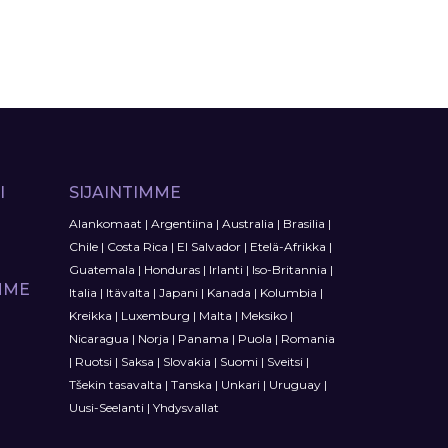
I
SIJAINTIMME
Alankomaat
|
Argentiina
|
Australia
|
Brasilia
|
Chile
|
Costa Rica
|
El Salvador
|
Etelä-Afrikka
|
Guatemala
|
Honduras
|
Irlanti
|
Iso-Britannia
|
MME
Italia
|
Itävalta
|
Japani
|
Kanada
|
Kolumbia
|
Kreikka
|
Luxemburg
|
Malta
|
Meksiko
|
Nicaragua
|
Norja
|
Panama
|
Puola
|
Romania
|
Ruotsi
|
Saksa
|
Slovakia
|
Suomi
|
Sveitsi
|
Tšekin tasavalta
|
Tanska
|
Unkari
|
Uruguay
|
Uusi-Seelanti
|
Yhdysvallat