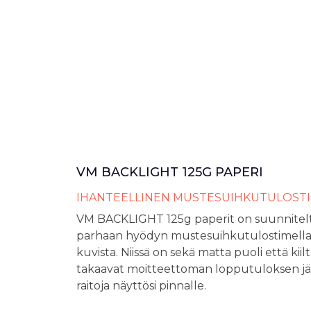
VM BACKLIGHT 125G PAPERI
IHANTEELLINEN MUSTESUIHKUTULOST
VM BACKLIGHT 125g paperit on suunnite
parhaan hyödyn mustesuihkutulostimellasi
kuvista. Niissä on sekä matta puoli että kiil
takaavat moitteettoman lopputuloksen j
raitoja näyttösi pinnalle.