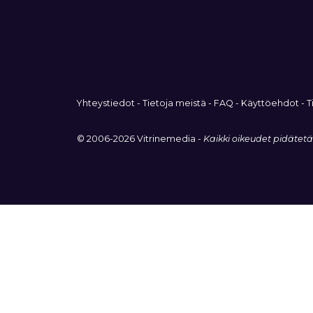
Yhteystiedot
-
Tietoja meistä
-
FAQ
-
Käyttöehdot
-
T
© 2006-2026 Vitrinemedia -
Kaikki oikeudet pidätet