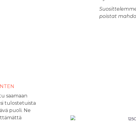
Suosittelemme
poistat mahdoll
INTEN
ltu saamaan
 tulostetuista
tävä puoli. Ne
ättämättä