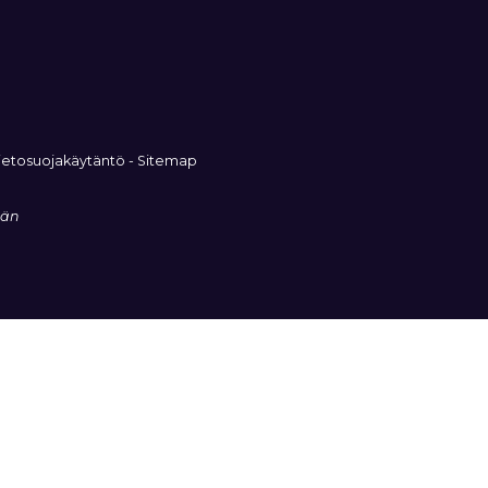
ietosuojakäytäntö
-
Sitemap
ään