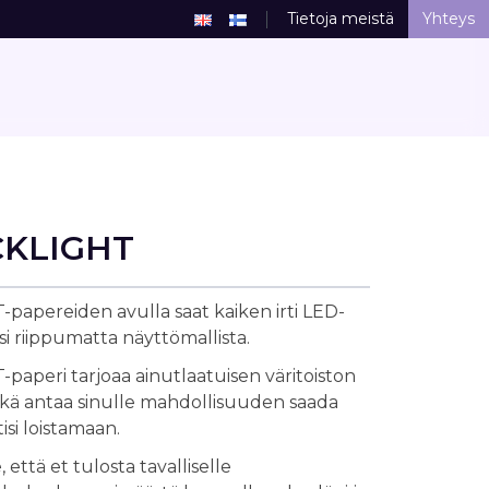
Tietoja meistä
Yhteys
CKLIGHT
apereiden avulla saat kaiken irti LED-
äsi riippumatta näyttömallista.
aperi tarjoaa ainutlaatuisen väritoiston
mikä antaa sinulle mahdollisuuden saada
stisi loistamaan.
että et tulosta tavalliselle