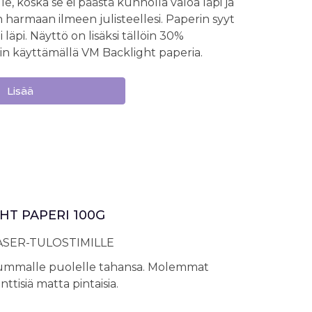
le, koska se ei päästä kunnolla valoa läpi ja
harmaan ilmeen julisteellesi. Paperin syyt
 läpi. Näyttö on lisäksi tällöin 30%
 käyttämällä VM Backlight paperia.
Lisää
HT PAPERI 100G
LASER-TULOSTIMILLE
kummalle puolelle tahansa. Molemmat
ttisiä matta pintaisia.