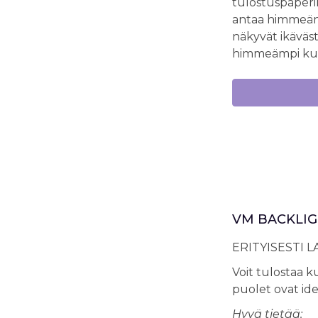
tulostuspaperil
antaa himmeän 
näkyvät ikävästi
himmeämpi kuin
VM BACKLIG
ERITYISESTI 
Voit tulostaa 
puolet ovat iden
Hyvä tietää: