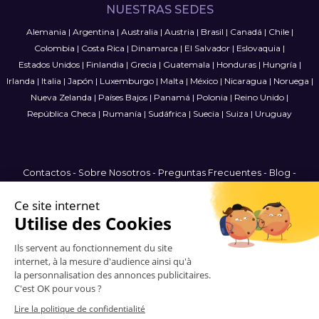
NUESTRAS SEDES
Alemania
|
Argentina
|
Australia
|
Austria
|
Brasil
|
Canadá
|
Chile
|
Colombia
|
Costa Rica
|
Dinamarca
|
El Salvador
|
Eslovaquia
|
Estados Unidos
|
Finlandia
|
Grecia
|
Guatemala
|
Honduras
|
Hungría
|
Irlanda
|
Italia
|
Japón
|
Luxemburgo
|
Malta
|
México
|
Nicaragua
|
Noruega
|
Nueva Zelanda
|
Países Bajos
|
Panamá
|
Polonia
|
Reino Unido
|
República Checa
|
Rumanía
|
Sudáfrica
|
Suecia
|
Suiza
|
Uruguay
Contactos
-
Sobre Nosotros
-
Preguntas Frecuentes
-
Blog
-
Términos y condiciones
-
Política de privacidad
-
Mapa del Sitio
International
© 2006-2026 Vitrinemedia -
Todos los derechos reservados