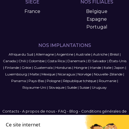
SIÈGE
NOS FILIALES
France
Belgique
Espagne
Portugal
NOS IMPLANTATIONS
Afrique du Sud
|
Allemagne
|
Argentine
|
Australie
|
Autriche
|
Brésil
|
Canada
|
Chili
|
Colombie
|
Costa Rica
|
Danemark
|
El Salvador
|
États-Unis
|
Finlande
|
Grèce
|
Guatemala
|
Honduras
|
Hongrie
|
Irlande
|
Italie
|
Japon
|
Luxembourg
|
Malte
|
Mexique
|
Nicaragua
|
Norvège
|
Nouvelle-Zélande
|
Panama
|
Pays-Bas
|
Pologne
|
République tchèque
|
Roumanie
|
Royaume-Uni
|
Slovaquie
|
Suède
|
Suisse
|
Uruguay
Contacts
-
A propos de nous
-
FAQ
-
Blog
-
Conditions générales de
vente
-
Politique de confidentialité
-
Plan du site