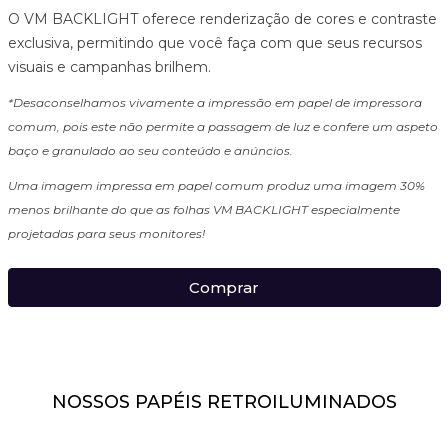
O VM BACKLIGHT oferece renderização de cores e contraste
exclusiva, permitindo que você faça com que seus recursos
visuais e campanhas brilhem.
*Desaconselhamos vivamente a impressão em papel de impressora
comum, pois este não permite a passagem de luz e confere um aspeto
baço e granulado ao seu conteúdo e anúncios.
Uma imagem impressa em papel comum produz uma imagem 30%
menos brilhante do que as folhas VM BACKLIGHT especialmente
projetadas para seus monitores!
Comprar
NOSSOS PAPÉIS RETROILUMINADOS