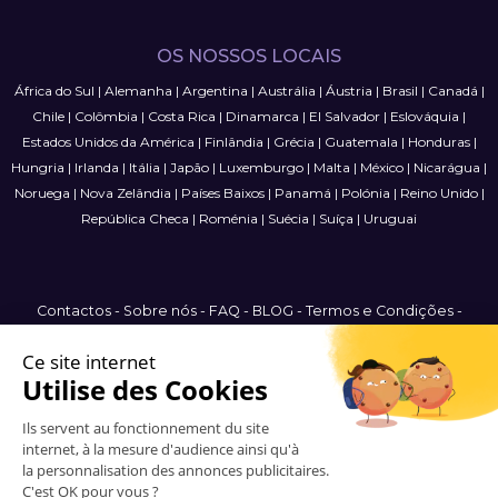
OS NOSSOS LOCAIS
África do Sul
|
Alemanha
|
Argentina
|
Austrália
|
Áustria
|
Brasil
|
Canadá
|
Chile
|
Colômbia
|
Costa Rica
|
Dinamarca
|
El Salvador
|
Eslováquia
|
Estados Unidos da América
|
Finlândia
|
Grécia
|
Guatemala
|
Honduras
|
Hungria
|
Irlanda
|
Itália
|
Japão
|
Luxemburgo
|
Malta
|
México
|
Nicarágua
|
Noruega
|
Nova Zelândia
|
Países Baixos
|
Panamá
|
Polónia
|
Reino Unido
|
República Checa
|
Roménia
|
Suécia
|
Suíça
|
Uruguai
Contactos
-
Sobre nós
-
FAQ
-
BLOG
-
Termos e Condições
-
Política de Privacidade
-
Mapa do Site
International