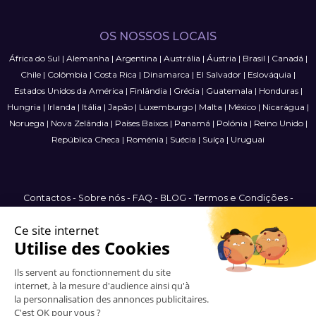
OS NOSSOS LOCAIS
África do Sul
|
Alemanha
|
Argentina
|
Austrália
|
Áustria
|
Brasil
|
Canadá
|
Chile
|
Colômbia
|
Costa Rica
|
Dinamarca
|
El Salvador
|
Eslováquia
|
Estados Unidos da América
|
Finlândia
|
Grécia
|
Guatemala
|
Honduras
|
Hungria
|
Irlanda
|
Itália
|
Japão
|
Luxemburgo
|
Malta
|
México
|
Nicarágua
|
Noruega
|
Nova Zelândia
|
Países Baixos
|
Panamá
|
Polónia
|
Reino Unido
|
República Checa
|
Roménia
|
Suécia
|
Suíça
|
Uruguai
Contactos
-
Sobre nós
-
FAQ
-
BLOG
-
Termos e Condições
-
Política de Privacidade
-
Mapa do Site
International