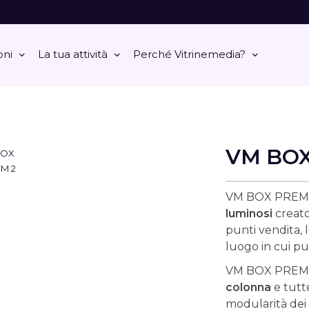
oni
La tua attività
Perché Vitrinemedia?
VM BO
VM BOX PREMI
luminosi
creato
punti vendita, l
luogo in cui pu
VM BOX PREMIUM
colonna
e tutte
modularità dei