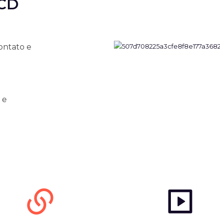
CD
ntato e
 e