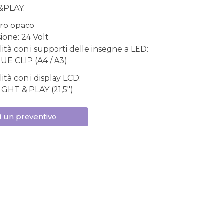
&PLAY.
ero opaco
ione: 24 Volt
ità con i supporti delle insegne a LED:
UE CLIP (A4 / A3)
ità con i display LCD:
GHT & PLAY (21,5")
i un preventivo