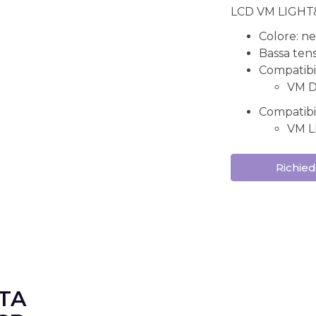
LCD VM LIGHT
Colore: n
Bassa tens
Compatibil
VM D
Compatibil
VM LI
Richied
TA