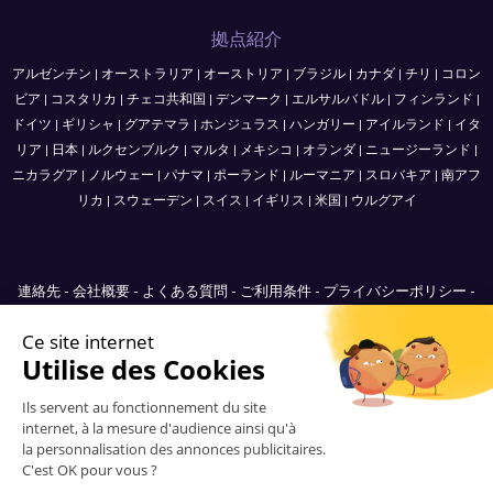
拠点紹介
アルゼンチン
|
オーストラリア
|
オーストリア
|
ブラジル
|
カナダ
|
チリ
|
コロン
ビア
|
コスタリカ
|
チェコ共和国
|
デンマーク
|
エルサルバドル
|
フィンランド
|
ドイツ
|
ギリシャ
|
グアテマラ
|
ホンジュラス
|
ハンガリー
|
アイルランド
|
イタ
リア
|
日本
|
ルクセンブルク
|
マルタ
|
メキシコ
|
オランダ
|
ニュージーランド
|
ニカラグア
|
ノルウェー
|
パナマ
|
ポーランド
|
ルーマニア
|
スロバキア
|
南アフ
リカ
|
スウェーデン
|
スイス
|
イギリス
|
米国
|
ウルグアイ
連絡先
-
会社概要
-
よくある質問
-
ご利用条件
-
プライバシーポリシー
-
Sitemap
Japan
© 2006-2026 Vitrinemedia -
無断転載を禁じます。