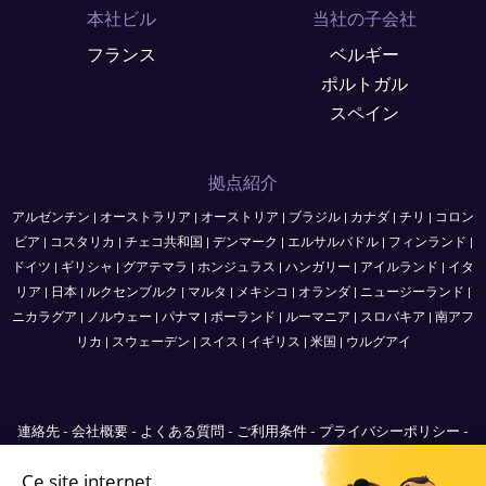
本社ビル
当社の子会社
フランス
ベルギー
ポルトガル
スペイン
拠点紹介
アルゼンチン
|
オーストラリア
|
オーストリア
|
ブラジル
|
カナダ
|
チリ
|
コロン
ビア
|
コスタリカ
|
チェコ共和国
|
デンマーク
|
エルサルバドル
|
フィンランド
|
ドイツ
|
ギリシャ
|
グアテマラ
|
ホンジュラス
|
ハンガリー
|
アイルランド
|
イタ
リア
|
日本
|
ルクセンブルク
|
マルタ
|
メキシコ
|
オランダ
|
ニュージーランド
|
ニカラグア
|
ノルウェー
|
パナマ
|
ポーランド
|
ルーマニア
|
スロバキア
|
南アフ
リカ
|
スウェーデン
|
スイス
|
イギリス
|
米国
|
ウルグアイ
連絡先
-
会社概要
-
よくある質問
-
ご利用条件
-
プライバシーポリシー
-
Sitemap