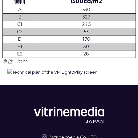
側面
1500cd/m2
A
530
B
327
C1
24.5
C2
53
D
170
E1
30
E2
28
単位：mm
Vitrine media Co. LTD