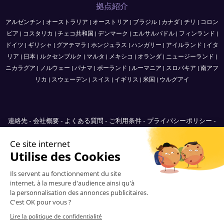
拠点紹介
アルゼンチン
|
オーストラリア
|
オーストリア
|
ブラジル
|
カナダ
|
チリ
|
コロン
ビア
|
コスタリカ
|
チェコ共和国
|
デンマーク
|
エルサルバドル
|
フィンランド
|
ドイツ
|
ギリシャ
|
グアテマラ
|
ホンジュラス
|
ハンガリー
|
アイルランド
|
イタ
リア
|
日本
|
ルクセンブルク
|
マルタ
|
メキシコ
|
オランダ
|
ニュージーランド
|
ニカラグア
|
ノルウェー
|
パナマ
|
ポーランド
|
ルーマニア
|
スロバキア
|
南アフ
リカ
|
スウェーデン
|
スイス
|
イギリス
|
米国
|
ウルグアイ
連絡先
-
会社概要
-
よくある質問
-
ご利用条件
-
プライバシーポリシー
-
Sitemap
Japan
© 2006-2026 Vitrinemedia -
無断転載を禁じます。