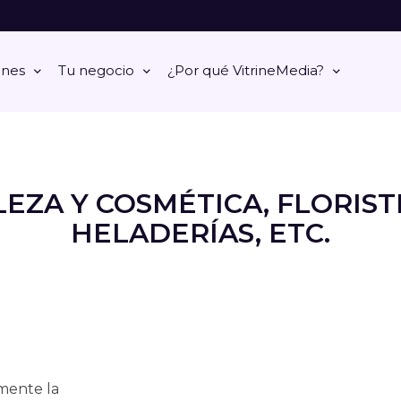
ones
Tu negocio
¿Por qué VitrineMedia?
EZA Y COSMÉTICA, FLORISTE
HELADERÍAS, ETC.
mente la