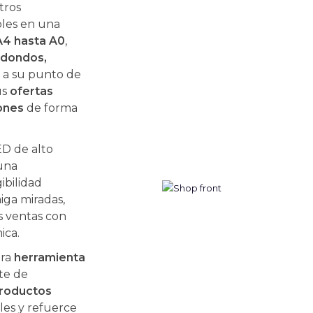
tros
bles en una
A4 hasta A0
,
edondos,
a a su punto de
us
ofertas
ones
de forma
ED de alto
una
ibilidad
iga miradas,
s ventas con
ica.
era
herramienta
te de
roductos
les y refuerce