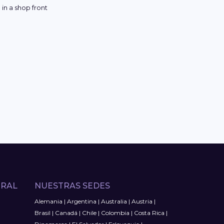
TRAL
NUESTRAS SEDES
Alemania
|
Argentina
|
Australia
|
Austria
|
Brasil
|
Canadá
|
Chile
|
Colombia
|
Costa Rica
|