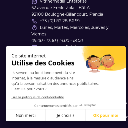
Vitrinemedia Enterprise
62 avenue Emile Zola – Bât A
92100 Boulogne-Billancourt, Francia
+33 (0)1 82 28 86 59
Lunes, Martes, Miércoles, Jueves y
Viernes
09:00 - 12:30 | 14:00 - 18:00
international
@
vitrinemedia.com
Contactos
-
Sobre Nosotros
-
Preguntas Frecuentes
© 2006-2026 Vitrinemedia -
Todos los derechos rese