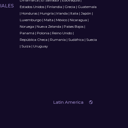
Dinamarca
|
El Salvador
|
Eslovaquia
|
IALES
Estados Unidos
|
Finlandia
|
Grecia
|
Guatemala
|
Honduras
|
Hungría
|
Irlanda
|
Italia
|
Japón
|
Luxemburgo
|
Malta
|
México
|
Nicaragua
|
Noruega
|
Nueva Zelanda
|
Países Bajos
|
Panamá
|
Polonia
|
Reino Unido
|
República Checa
|
Rumanía
|
Sudáfrica
|
Suecia
|
Suiza
|
Uruguay
Latin America