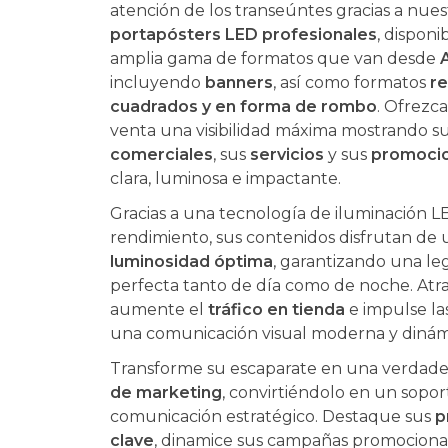
atención de los transeúntes gracias a nues
portapósters LED profesionales
, disponi
amplia gama de formatos que van desde
incluyendo
banners
, así como formatos
r
cuadrados y en forma de rombo
. Ofrezc
venta una visibilidad máxima mostrando s
comerciales
, sus
servicios
y sus
promoci
clara, luminosa e impactante.
Gracias a una tecnología de iluminación L
rendimiento, sus contenidos disfrutan de 
luminosidad óptima
, garantizando una leg
perfecta tanto de día como de noche. Atra
aumente el
tráfico en tienda
e impulse la
una comunicación visual moderna y dinám
Transforme su escaparate en una verdad
de marketing
, convirtiéndolo en un sopor
comunicación estratégico. Destaque sus
p
clave
, dinamice sus campañas promociona