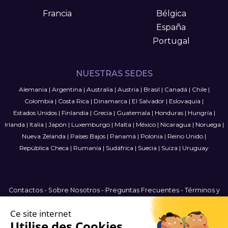
Francia
Bélgica
España
Portugal
NUESTRAS SEDES
Alemania
|
Argentina
|
Australia
|
Austria
|
Brasil
|
Canadá
|
Chile
|
Colombia
|
Costa Rica
|
Dinamarca
|
El Salvador
|
Eslovaquia
|
Estados Unidos
|
Finlandia
|
Grecia
|
Guatemala
|
Honduras
|
Hungría
|
Irlanda
|
Italia
|
Japón
|
Luxemburgo
|
Malta
|
México
|
Nicaragua
|
Noruega
|
Nueva Zelanda
|
Países Bajos
|
Panamá
|
Polonia
|
Reino Unido
|
República Checa
|
Rumanía
|
Sudáfrica
|
Suecia
|
Suiza
|
Uruguay
Contactos
-
Sobre Nosotros
-
Preguntas Frecuentes
-
Términos y
condiciones
-
Política de privacidad
-
Mapa del Sitio