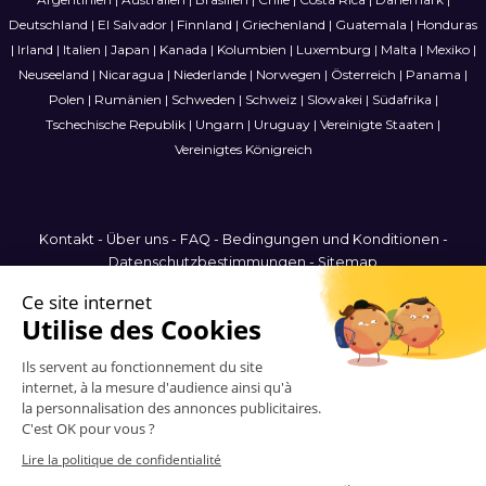
Deutschland
|
El Salvador
|
Finnland
|
Griechenland
|
Guatemala
|
Honduras
|
Irland
|
Italien
|
Japan
|
Kanada
|
Kolumbien
|
Luxemburg
|
Malta
|
Mexiko
|
Neuseeland
|
Nicaragua
|
Niederlande
|
Norwegen
|
Österreich
|
Panama
|
Polen
|
Rumänien
|
Schweden
|
Schweiz
|
Slowakei
|
Südafrika
|
Tschechische Republik
|
Ungarn
|
Uruguay
|
Vereinigte Staaten
|
Vereinigtes Königreich
Kontakt
-
Über uns
-
FAQ
-
Bedingungen und Konditionen
-
Datenschutzbestimmungen
-
Sitemap
Luxembourg
© 2006-2026 Vitrinemedia -
Alle Rechte vorbehalten