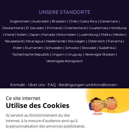
UNSERE STANDORTE
Argentinien
|
Australien
|
Brasilien
|
Chile
|
Costa Rica
|
Dänemark
|
Deutschland
|
El Salvador
|
Finnland
|
Griechenland
|
Guatemala
|
Honduras
|
Irland
|
Italien
|
Japan
|
Kanada
|
Kolumbien
|
Luxemburg
|
Malta
|
Mexiko
|
Neuseeland
|
Nicaragua
|
Niederlande
|
Norwegen
|
Österreich
|
Panama
|
Polen
|
Rumänien
|
Schweden
|
Schweiz
|
Slowakei
|
Südafrika
|
Tschechische Republik
|
Ungarn
|
Uruguay
|
Vereinigte Staaten
|
Vereinigtes Königreich
Kontakt
-
Über uns
-
FAQ
-
Bedingungen und Konditionen
-
Datenschutzbestimmungen
-
Sitemap
Luxembourg