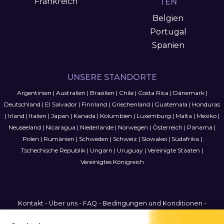
Frankreich
TEN
Belgien
Portugal
Spanien
UNSERE STANDORTE
Argentinien
|
Australien
|
Brasilien
|
Chile
|
Costa Rica
|
Dänemark
|
Deutschland
|
El Salvador
|
Finnland
|
Griechenland
|
Guatemala
|
Honduras
|
Irland
|
Italien
|
Japan
|
Kanada
|
Kolumbien
|
Luxemburg
|
Malta
|
Mexiko
|
Neuseeland
|
Nicaragua
|
Niederlande
|
Norwegen
|
Österreich
|
Panama
|
Polen
|
Rumänien
|
Schweden
|
Schweiz
|
Slowakei
|
Südafrika
|
Tschechische Republik
|
Ungarn
|
Uruguay
|
Vereinigte Staaten
|
Vereinigtes Königreich
Kontakt
-
Über uns
-
FAQ
-
Bedingungen und Konditionen
-
Datenschutzbestimmungen
-
Sitemap