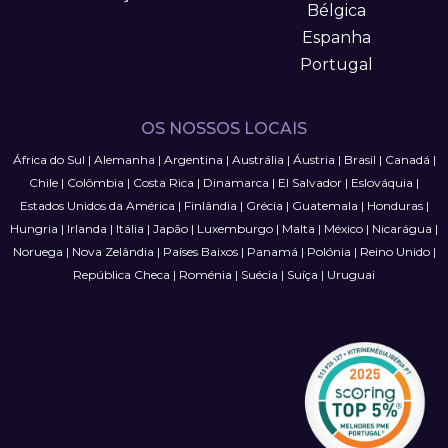
Bélgica
Espanha
Portugal
OS NOSSOS LOCAIS
África do Sul
|
Alemanha
|
Argentina
|
Austrália
|
Áustria
|
Brasil
|
Canadá
|
Chile
|
Colômbia
|
Costa Rica
|
Dinamarca
|
El Salvador
|
Eslováquia
|
Estados Unidos da América
|
Finlândia
|
Grécia
|
Guatemala
|
Honduras
|
Hungria
|
Irlanda
|
Itália
|
Japão
|
Luxemburgo
|
Malta
|
México
|
Nicarágua
|
Noruega
|
Nova Zelândia
|
Países Baixos
|
Panamá
|
Polónia
|
Reino Unido
|
República Checa
|
Roménia
|
Suécia
|
Suíça
|
Uruguai