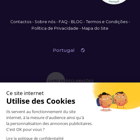
Contactos
-
Sobre nós
-
FAQ
-
BLOG
-
Termos e Condições
-
Política de Privacidade
-
Mapa do Site
Portugal
Em caso de litígio o consumidor pode recorrer ao CIMAAL
Centro de Informação, Mediação e Arbitragem de Conflitos de Consumo do Algarve
+351 289 823 135 -
info
@
consumoalgarve.pt
-
www.consumidoronline.pt
© 2006-2026 Vitrinemedia -
Todos os direitos reservados