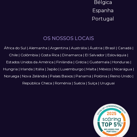
Bélgica
Espanha
Portugal
OS NOSSOS LOCAIS
África do Sul
|
Alemanha
|
Argentina
|
Austrália
|
Áustria
|
Brasil
|
Canadá
|
Chile
|
Colômbia
|
Costa Rica
|
Dinamarca
|
El Salvador
|
Eslováquia
|
Estados Unidos da América
|
Finlândia
|
Grécia
|
Guatemala
|
Honduras
|
Hungria
|
Irlanda
|
Itália
|
Japão
|
Luxemburgo
|
Malta
|
México
|
Nicarágua
|
Noruega
|
Nova Zelândia
|
Países Baixos
|
Panamá
|
Polónia
|
Reino Unido
|
República Checa
|
Roménia
|
Suécia
|
Suíça
|
Uruguai