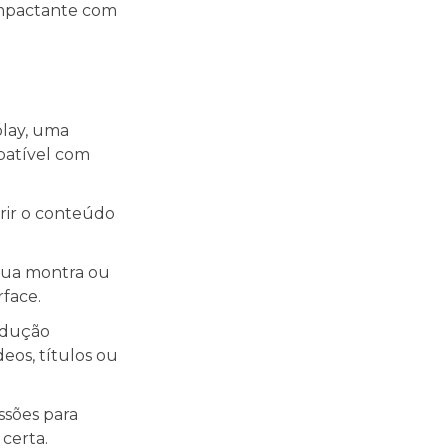
impactante com
play, uma
patível com
erir o conteúdo
sua montra ou
face.
rodução
eos, títulos ou
ssões para
certa.