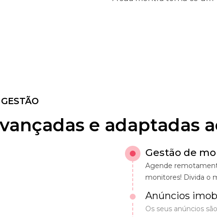
E GESTÃO
vançadas e adaptadas ao
Gestão de mo
Agende remotamente o
monitores! Divida o 
Anúncios imobi
Os seus anúncios sã