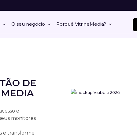
O seu negócio
Porquê VitrineMedia?
TÃO DE
EMEDIA
acesso e
 seus monitores
s e transforme