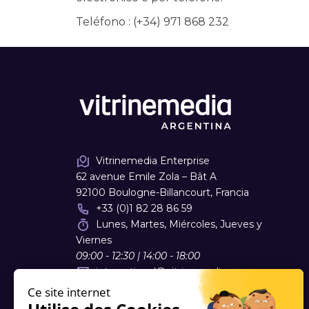
Teléfono : (+34) 971 868 232
Vitrinemedia Enterprise
62 avenue Emile Zola – Bât A
92100 Boulogne-Billancourt, Francia
+33 (0)1 82 28 86 59
Lunes, Martes, Miércoles, Jueves y
Viernes
09:00 - 12:30 | 14:00 - 18:00
international
@
vitrinemedia.com