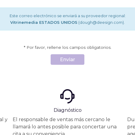
Este correo electrónico se enviará a su proveedor regional:
Vitrinemedia ESTADOS UNIDOS
(dough
@
deesign.com).
* Por favor, rellene los campos obligatorios.
Enviar
Diagnóstico
l y
El responsable de ventas más cercano le
Dur
llamará lo antes posible para concertar una
pre
cita a su conveniencia.
age