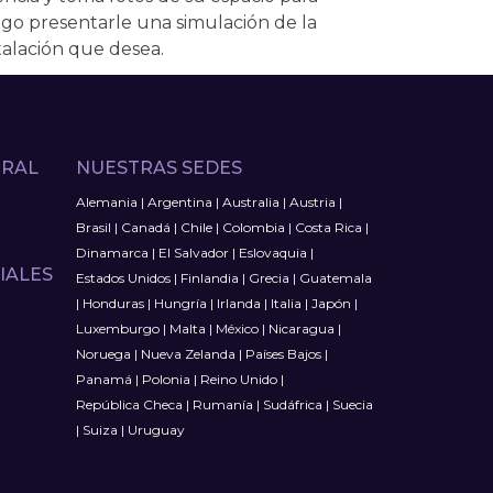
go presentarle una simulación de la
talación que desea.
TRAL
NUESTRAS SEDES
Alemania
|
Argentina
|
Australia
|
Austria
|
Brasil
|
Canadá
|
Chile
|
Colombia
|
Costa Rica
|
Dinamarca
|
El Salvador
|
Eslovaquia
|
IALES
Estados Unidos
|
Finlandia
|
Grecia
|
Guatemala
|
Honduras
|
Hungría
|
Irlanda
|
Italia
|
Japón
|
Luxemburgo
|
Malta
|
México
|
Nicaragua
|
Noruega
|
Nueva Zelanda
|
Países Bajos
|
Panamá
|
Polonia
|
Reino Unido
|
República Checa
|
Rumanía
|
Sudáfrica
|
Suecia
|
Suiza
|
Uruguay