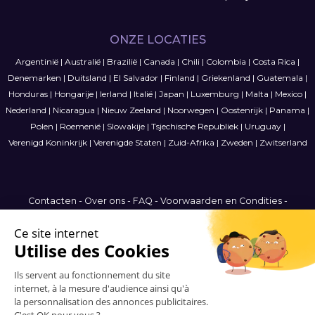
ONZE LOCATIES
Argentinië
|
Australië
|
Brazilië
|
Canada
|
Chili
|
Colombia
|
Costa Rica
|
Denemarken
|
Duitsland
|
El Salvador
|
Finland
|
Griekenland
|
Guatemala
|
Honduras
|
Hongarije
|
Ierland
|
Italië
|
Japan
|
Luxemburg
|
Malta
|
Mexico
|
Nederland
|
Nicaragua
|
Nieuw Zeeland
|
Noorwegen
|
Oostenrijk
|
Panama
|
Polen
|
Roemenië
|
Slowakije
|
Tsjechische Republiek
|
Uruguay
|
Verenigd Koninkrijk
|
Verenigde Staten
|
Zuid-Afrika
|
Zweden
|
Zwitserland
Contacten
-
Over ons
-
FAQ
-
Voorwaarden en Condities
-
Privacybeleid
-
Sitemap
Belgium